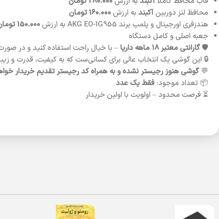
قاب محافظ کاملاً
آکبند
به ارزش
280.000 تومان
محافظ لنز دوربین
آکبند
به ارزش
160.000 تومان
هندزفری اورجینال و پلمپ برند AKG EO-IG955 به ارزش
150.000 تومان
جعبه اصلی و کامل دستگاه
🛡️
گارانتی معتبر ۱۸ ماهه داریا
– با خیال راحت استفاده کنید و در صورت
🔒 این گوشی یک انتخاب عالی برای کسانی‌ست که به کیفیت، قدرت و زیبای
💬
گوشی هنوز رجیستر نشده و به همراه کد رجیستر تقدیم خریدار خوا
📦 تعداد موجود:
فقط یک عدد
⏳ فرصت محدود – اولویت با اولین خریدار