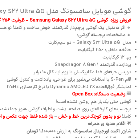
گوشی موبایل سامسونگ مدل Galaxy S22 Ultra 5G دو سیم کارت ظرفیت 256 گیگابایت و رم 12 گیگابایت
فروش ویژه: گوشی Samsung Galaxy S22 Ultra 5G – ظرفیت 256 گیگابایت / رم 12 گیگابایت
🔹 اگر به‌دنبال یک گوشی پرچم‌دار قدرتمند، خوش‌ساخت و کاملاً نو هس
🔸
مشخصات برجسته گوشی:
مدل: Galaxy S22 Ultra 5G – دو سیم‌کارت
حافظه داخلی: 256 گیگابایت
رم: 12 گیگابایت
پردازنده قدرتمند Snapdragon 8 Gen 1
دوربین حرفه‌ای 108 مگاپیکسلی با زوم اپتیکال 10 برابر!
قلم S-Pen با امکانات بی‌نظیر برای طراحی، یادداشت و کنترل گوشی
نمایشگر فوق‌العاده Dynamic AMOLED 2X با نرخ تازه‌سازی 120Hz
🆕
وضعیت دستگاه: Open Box
گوشی حتی یک‌بار هم روشن نشده است!
برچسب‌های کارخانه‌ای روی صفحه، پشت و اطراف گوشی هنوز جدا نشده‌
کاملاً
نو و بدون کوچک‌ترین خط و خش
–
باز شده فقط جهت عکس و است
🎁
اقلام هدیه ی همراه:
شارژر
آکبند
اورجینال سامسونگ
به ارزش
1.100.000 تومان