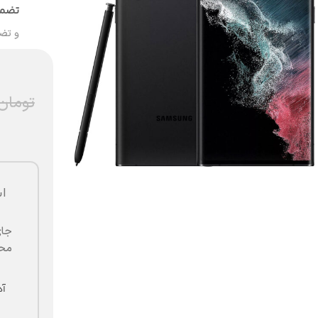
تضمی
و تض
تومان
ا
جای
محض