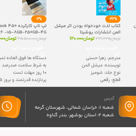
-6%
-62%
ن
کتاب لذت خودخواه بودن اثر میشل
لپ تاپ کارکرده 
المن انتشارات یوشیتا
g6 -i5-8GB-250GB-4G
تومان
120.000
تومان
000
تومان
319.225
تومان
45.500.000
افزودن به سبد خرید
افزودن به سبد خرید
مترجم: زهرا حسنی
دستگاه ها فوق العاده تمی
نویسنده: میشل المن
به شرط سلامت صدرصد
نوع جلد: شومیز
10 روز مهلت تست
قطع: رقعی
پردازنده قدرتمند و بروز i5 نسل 8
موضوع: روانشاسی خودیاری
صفحه نمایش با کیفیت HD مات
چاپ شده در: ایران
طراحی زیبا و شکیل
آدرس
زبان نوشتار: فارسی
باریک و سبک
شعبه 1: خراسان شمالی، شهرستان گرمه
رده‌بندی کتاب: روان‌شناسی (فلسفه و
مناسب کارهای مهندسی و 
شعبه 2: استان بوشهر، بندر گناوه
روان‌شناسی)
باتری قدرتمند با شارژدهی 
کیفیت ساخت عالی
بدنه فلزی مستحکم