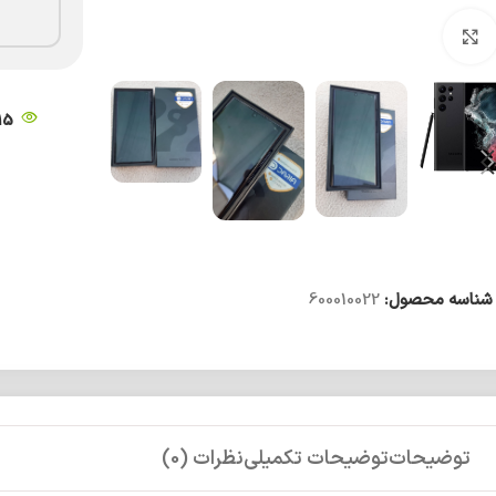
بزرگنمایی تصویر
15
شناسه محصول:
600010022
توضیحات
توضیحات تکمیلی
نظرات (0)