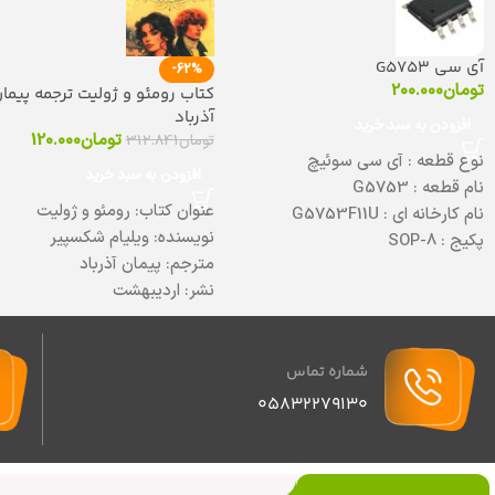
آی سی G5753
-62%
تومان
200.000
کتاب رومئو و ژولیت ترجمه پیما
آذرباد
افزودن به سبد خرید
تومان
120.000
تومان
312.841
نوع قطعه : آی سی سوئیچ
افزودن به سبد خرید
نام قطعه : G5753
عنوان کتاب: رومئو و ژولیت
نام کارخانه ای : G5753F11U
نویسنده: ویلیام شکسپیر
پکیج : SOP-8
مترجم: پیمان آذرباد
دیتاشیت :
برای دانلود کلیک کنید
نشر: اردیبهشت
قطع رقعی
کاغذ:بالکی
موضوع: عاشقانه کلاسیک
شماره تماس
نوع جلد شومیز
05832279130
تعداد صفحات: ۲۰۰ صفحه