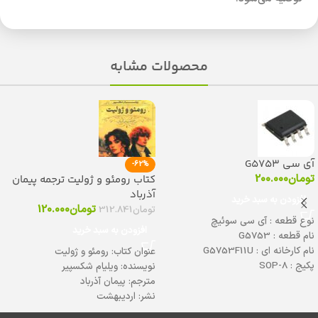
محصولات مشابه
آی سی G5753
-62%
تومان
200.000
کتاب رومئو و ژولیت ترجمه پیمان
آذرباد
افزودن به سبد خرید
تومان
120.000
تومان
312.841
نوع قطعه : آی سی سوئیچ
افزودن به سبد خرید
نام قطعه : G5753
نام کارخانه ای : G5753F11U
عنوان کتاب: رومئو و ژولیت
پکیج : SOP-8
نویسنده: ویلیام شکسپیر
دیتاشیت :
برای دانلود کلیک کنید
مترجم: پیمان آذرباد
نشر: اردیبهشت
قطع رقعی