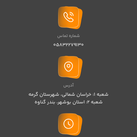
کاغذ:بالکی
موضوع: عاشقانه کلاسیک
نوع جلد شومیز
تعداد صفحات: ۲۰۰ صفحه
شماره تماس
05832279130
آدرس
شعبه 1: خراسان شمالی، شهرستان گرمه
شعبه 2: استان بوشهر، بندر گناوه