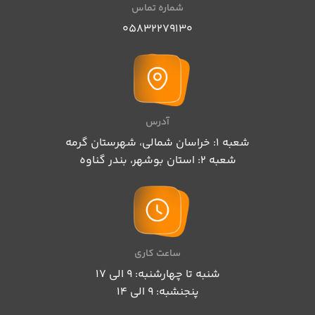
شماره تماس
05832279130
آدرس
شعبه 1: خراسان شمالی، شهرستان گرمه
شعبه 2: استان بوشهر، بندر گناوه
ساعت کاری
شنبه تا چهارشنبه: 9 الی 17
پنجنشبه: 9 الی 14