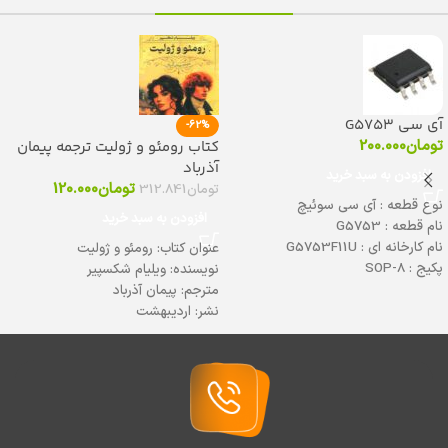
آی سی G5753
-62%
تومان
200.000
کتاب رومئو و ژولیت ترجمه پیمان
آذرباد
افزودن به سبد خرید
تومان
120.000
تومان
312.841
نوع قطعه : آی سی سوئیچ
افزودن به سبد خرید
نام قطعه : G5753
نام کارخانه ای : G5753F11U
عنوان کتاب: رومئو و ژولیت
پکیج : SOP-8
نویسنده: ویلیام شکسپیر
دیتاشیت :
برای دانلود کلیک کنید
مترجم: پیمان آذرباد
نشر: اردیبهشت
قطع رقعی
کاغذ:بالکی
موضوع: عاشقانه کلاسیک
نوع جلد شومیز
تعداد صفحات: ۲۰۰ صفحه