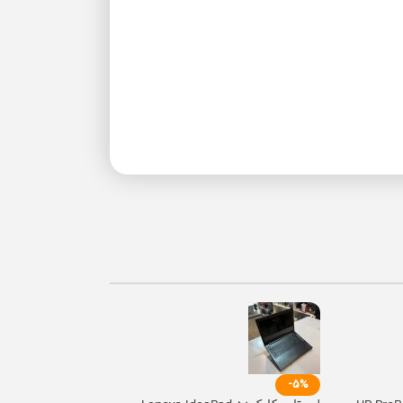
-4%
-5%