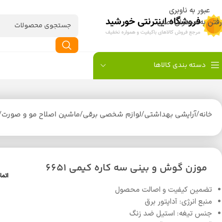
عبور به ناوبری
رفتن به محتوای اصلی
دسته بندی کالاها
خانه
/
آرایشی بهداشتی
/
لوازم شخصی برقی
/
ماشین اصلاح مو و صورت
/
موزن گوش و بینی سه کاره کیمی 6651
اتما
تضمین کیفیت و اصالت محصول
منبع انرژی: آداپتور برق
جنس تیغه: استیل ضد زنگ