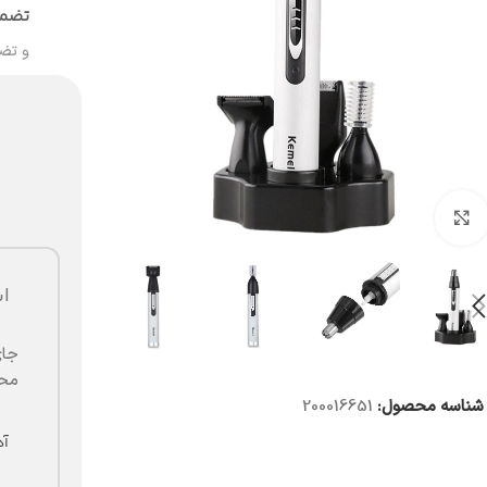
تضمی
و تض
بزرگنمایی تصویر
ا
جای
محض
شناسه محصول:
200016651