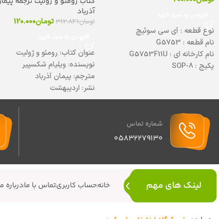
کتاب رومئو و ژولیت ترجمه پیما
آذرباد
افزودن به سبد خرید
تومان
120.000
تومان
312.841
نوع قطعه : آی سی سوئیچ
افزودن به سبد خرید
نام قطعه : G5753
عنوان کتاب: رومئو و ژولیت
نام کارخانه ای : G5753F11U
نویسنده: ویلیام شکسپیر
پکیج : SOP-8
مترجم: پیمان آذرباد
دیتاشیت :
برای دانلود کلیک کنید
نشر: اردیبهشت
قطع رقعی
کاغذ:بالکی
موضوع: عاشقانه کلاسیک
شماره تماس
نوع جلد شومیز
05832279130
تعداد صفحات: ۲۰۰ صفحه
لینک های مهم
خانه
حساب کاربری
تماس با ما
درباره ما