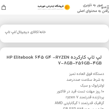
عبور به ناوبری
منو
رفتن به محتوای اصلی
خانه
/
کالای دیجیتال
/
لپ تاپ
لپ تاپ کارکرده HP Elitebook 645 G4 -RYZEN
7-8GB-256GB-4GB
دستگاه فوق العاده تمیز
به شرط سلامت صددرصد
اولترابوک و سبک
10 روز مهلت تست قید در فاکتور
پردازنده قدرتمند ryzen 7
گرافیک قدرتمند 1 گیگابایتی AMD