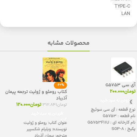
TYPE-C
LAN
محصولات مشابه
آی سی G5753
-62%
تومان
200.000
کتاب رومئو و ژولیت ترجمه پیمان
آذرباد
افزودن به سبد خرید
تومان
120.000
تومان
312.841
نوع قطعه : آی سی سوئیچ
افزودن به سبد خرید
نام قطعه : G5753
نام کارخانه ای : G5753F11U
عنوان کتاب: رومئو و ژولیت
پکیج : SOP-8
نویسنده: ویلیام شکسپیر
دیتاشیت :
برای دانلود کلیک کنید
مترجم: پیمان آذرباد