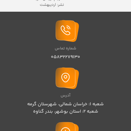
نشر: اردیبهشت
قطع رقعی
کاغذ:بالکی
موضوع: عاشقانه کلاسیک
نوع جلد شومیز
تعداد صفحات: ۲۰۰ صفحه
شماره تماس
05832279130
آدرس
شعبه 1: خراسان شمالی، شهرستان گرمه
شعبه 2: استان بوشهر، بندر گناوه