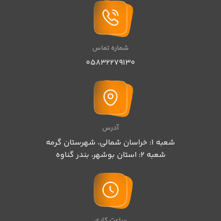
موضوع: عاشقانه کلاسیک
نوع جلد شومیز
تعداد صفحات: ۲۰۰ صفحه
شماره تماس
05832279130
آدرس
شعبه 1: خراسان شمالی، شهرستان گرمه
شعبه 2: استان بوشهر، بندر گناوه
ساعت کاری