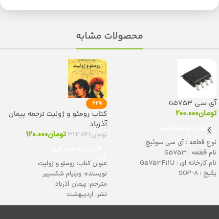
محصولات مشابه
آی سی G5753
-62%
تومان
200.000
کتاب رومئو و ژولیت ترجمه پیمان
آذرباد
افزودن به سبد خرید
تومان
120.000
تومان
312.841
نوع قطعه : آی سی سوئیچ
افزودن به سبد خرید
نام قطعه : G5753
نام کارخانه ای : G5753F11U
عنوان کتاب: رومئو و ژولیت
پکیج : SOP-8
نویسنده: ویلیام شکسپیر
دیتاشیت :
برای دانلود کلیک کنید
مترجم: پیمان آذرباد
نشر: اردیبهشت
قطع رقعی
کاغذ:بالکی