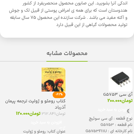
اندکی آنرا بشویید. این صابون محصول منحصربفرد از کشور
هندوستان است که برای همه ی امراض پوستی از قبیل لک و جوش
و آکنه مفید می باشد . شرکت سازنده این محصول 75 سال سابقه
تولید محصولات گیاهی از این قبیل دارد
محصولات مشابه
آی سی G5753
-62%
تومان
200.000
کتاب رومئو و ژولیت ترجمه پیمان
آذرباد
افزودن به سبد خرید
تومان
120.000
تومان
312.841
نوع قطعه : آی سی سوئیچ
افزودن به سبد خرید
نام قطعه : G5753
نام کارخانه ای : G5753F11U
عنوان کتاب: رومئو و ژولیت