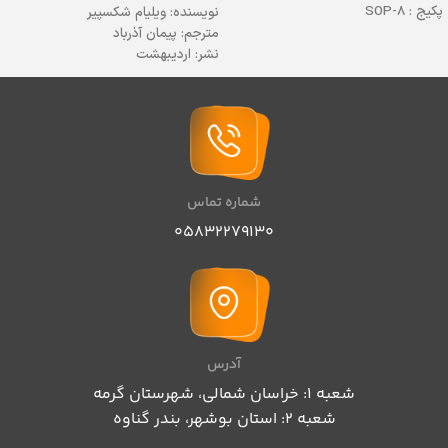
پکیج : SOP-8
نویسنده: ویلیام شکسپیر
دیتاشیت :
برای دانلود کلیک کنید
مترجم: پیمان آذرباد
نشر: اردیبهشت
قطع رقعی
کاغذ:بالکی
موضوع: عاشقانه کلاسیک
نوع جلد شومیز
تعداد صفحات: ۲۰۰ صفحه
شماره تماس
05832279130
آدرس
شعبه 1: خراسان شمالی، شهرستان گرمه
شعبه 2: استان بوشهر، بندر گناوه