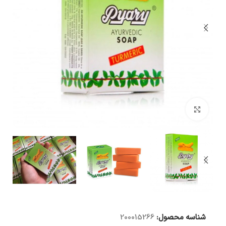
بزرگنمایی تصویر
شناسه محصول:
200015266