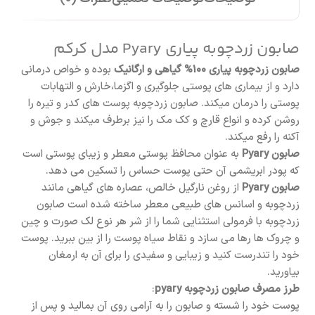
صابون زردچوبه پیاری Pyary مدل کرکم
صابون زردچوبه پیاری 100% گیاهی و ارگانیک
بوده و خواص درمانی
دارد و از بیماری های پوستی جلوگیری و اگزما،خارش و التهابات
پوستی را درمان میکند. صابون زردچوبه پوست های کدر و تیره را
روشن کرده و انواع قارچ و کک مک را نیز برطرف میکند و جوش و
آکنه را رفع میکند.
صابون Pyary
به عنوان محافظ پوستی معطر و زیبای پوستی است
که پودر ابریشمی آن حتی پوست حساس را تسکین می دهد.
صابون Pyary
از روغن نارگیل خالص، عصاره های گیاهی مانند
زردچوبه و اسانس های طبیعی معطر ساخته شده است صابون
زردچوبه با فرمولی استثنایی شما را از شر هر نوع لک صورت و چین
و چروک ها رها می سازد و نقاط سیاه پوست را از بین ببرید. پوست
خود را تندرست کنید و زیبایی و سفیدی را برای آن به ارمغان
بیاورید.
طرز مصرف صابون زردچوبه pyary
: ‌
پوست خود را شسته و صابون را به آرامی روی آن بمالید و پس از