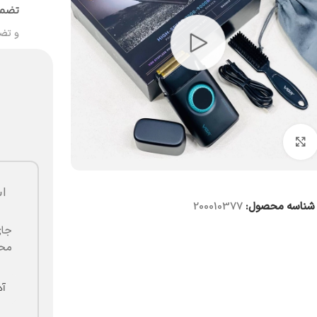
تضمی
و تض
بزرگنمایی تصویر
ا
شناسه محصول:
200010377
جای
محض