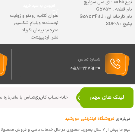
نوع قطعه : آی سی سوئیچ
افزودن به سبد خرید
نام قطعه : G5753
عنوان کتاب: رومئو و ژولیت
نام کارخانه ای : G5753F11U
نویسنده: ویلیام شکسپیر
پکیج : SOP-8
مترجم: پیمان آذرباد
دیتاشیت :
برای دانلود کلیک کنید
نشر: اردیبهشت
قطع رقعی
کاغذ:بالکی
موضوع: عاشقانه کلاسیک
شماره تماس
نوع جلد شومیز
05832279130
تعداد صفحات: ۲۰۰ صفحه
لینک های مهم
خانه
حساب کاربری
تماس با ما
درباره ما
درباره ی
فروشگاه اینترنتی خورشید
تیم ما بیش از 7 سال بصورت حضوری در حال خدمات دهی و فروش 