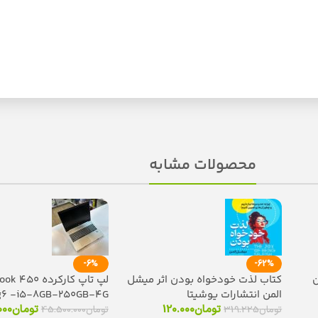
محصولات مشابه
-6%
-62%
ن
کتاب لذت خودخواه بودن اثر میشل
لپ تاپ کارکرده 
المن انتشارات یوشیتا
g6 -i5-8GB-250GB-4G
تومان
120.000
تومان
000
تومان
319.225
تومان
45.500.000