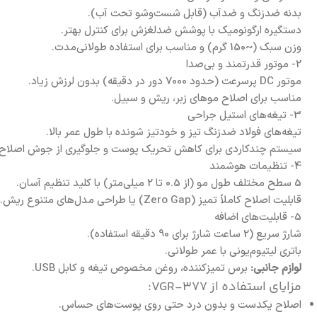
بدنه ضدزنگ و ضدآب (قابل شست‌وشو تحت آب).
دستگیره ارگونومیک با پوشش ضدلغزش برای کنترل بهتر.
وزن سبک (~150 گرم) و مناسب برای استفاده طولانی‌مدت.
2- موتور قدرتمند و بی‌صدا
موتور DC پرسرعت (حدود 7000 دور در دقیقه) بدون لرزش زیاد.
مناسب برای اصلاح موهای زبر، ریش و سبیل.
3- تیغه‌های استیل جراحی
تیغه‌های فولاد ضدزنگ تیز و خودتیز شونده با طول عمر بالا.
سیستم چندکاردی برای کاهش تحریک پوست و جلوگیری از جوش اصلاح.
4- تنظیمات هوشمند
5 سطح مختلف طول مو (از 0.5 تا 2 میلی‌متر) با کلید تنظیم آسان.
قابلیت اصلاح کاملاً تمیز (Zero Gap) یا طراحی مدل‌های متنوع ریش.
5- قابلیت‌های اضافه
شارژ سریع (2 ساعت شارژ برای 90 دقیقه استفاده).
باتری لیتیوم‌یونی با عمر طولانی.
لوازم جانبی:
برس تمیزکننده، روغن مخصوص تیغه و کابل USB.
مزایای استفاده از VGR-377:
اصلاح یکدست و بدون درد حتی روی پوست‌های حساس.