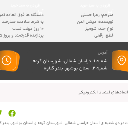
افزودن به سبد خرید
افزودن به سبد خرید
مترجم: زهرا حسنی
دستگاه ها فوق العاده تمی
نویسنده: میشل المن
به شرط سلامت صدرصد
نوع جلد: شومیز
10 روز مهلت تست
قطع: رقعی
پردازنده قدرتمند و بروز i5 نسل 8
موضوع: روانشاسی خودیاری
صفحه نمایش با کیفیت HD مات
چاپ شده در: ایران
طراحی زیبا و شکیل
آدرس
زبان نوشتار: فارسی
باریک و سبک
شعبه 1: خراسان شمالی، شهرستان گرمه
رده‌بندی کتاب: روان‌شناسی (فلسفه و
مناسب کارهای مهندسی و 
شعبه 2: استان بوشهر، بندر گناوه
روان‌شناسی)
باتری قدرتمند با شارژدهی 
کیفیت ساخت عالی
بدنه فلزی مستحکم
دارای حسگر اثر انگشت
نمادهای اعتماد الکترونیکی
دارای آداپتور اورجینال
طراحی منحصر به فرد
خرید حضوری و اینترنتی
ارسال به سراسر کشور
محصولات در دو شعبه ی استان خراسان شمالی، شهرستان گرمه و استان بوشهر، بندر 
قیمت عالی