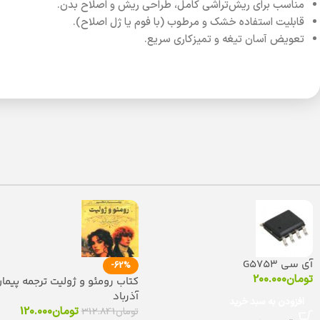
مناسب برای ریش‌تراشی کامل، طراحی ریش و اصلاح بدن.
قابلیت استفاده خشک و مرطوب (با فوم یا ژل اصلاح).
تعویض آسان تیغه و تمیزکاری سریع.
آی سی G5753
-62%
تومان
200.000
کتاب رومئو و ژولیت ترجمه پیما
آذرباد
افزودن به سبد خرید
تومان
120.000
تومان
312.841