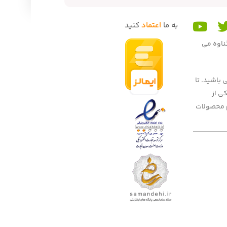
به ما
اعتماد
کنید
گناوه می
 باشید. تا
 میهنان به یکی از
یم محصولات