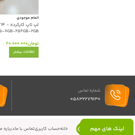
اتمام موجودی
لپ تاپ 
5-8GB-256GB-2GB
تومان
20.000.000
اطلاعات بیشتر
شماره تماس
05832279130
لینک های مهم
خانه
حساب کاربری
تماس با ما
درباره ما