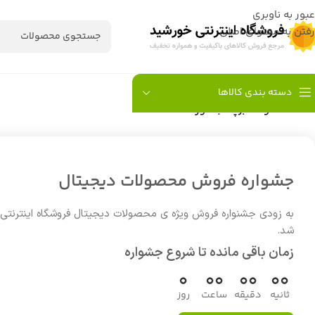
عبور به ناوبری
رفتن به محتوای اصلی
دسته بندی کالاها
خانه
/
محصولات برچسب خورده “LENOVO TINKPAD T14”
جشواره فروش محصولات دیجیتال
به زودی جشنواره فروش ویژه ی محصولات دیجیتال فروشگاه اینترنتی
شد.
زمان باقی مانده تا شروع جشواره
0
00
00
00
ثانیه
دقیقه
ساعت
روز