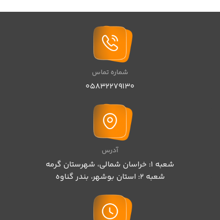
شماره تماس
05832279130
آدرس
شعبه 1: خراسان شمالی، شهرستان گرمه
شعبه 2: استان بوشهر، بندر گناوه