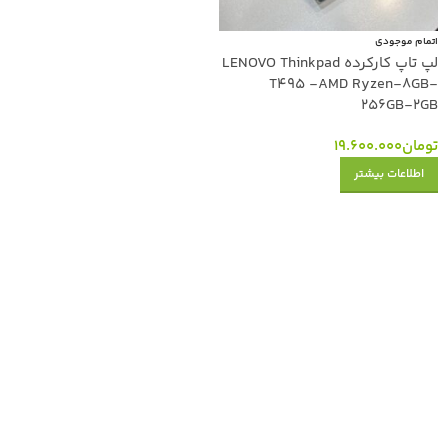
اتمام موجودی
لپ تاپ کارکرده LENOVO Thinkpad
T495 -AMD Ryzen-8GB-
256GB-2GB
تومان
19.600.000
اطلاعات بیشتر