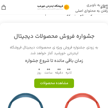
عبور به ناوبری
منو
رفتن به محتوای اصلی
خانه
/
محصولات برچسب خورده “LENOVO Thinkpad T495”
جشواره فروش محصولات دیجیتال
به زودی جشنواره فروش ویژه ی محصولات دیجیتال فروشگاه
اینترنتی خورشید آغاز خواهد شد.
زمان باقی مانده تا شروع جشواره
0
00
00
00
ثانیه
دقیقه
ساعت
روز
مشاهده محصولات