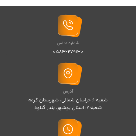
شماره تماس
05832279130
آدرس
شعبه 1: خراسان شمالی، شهرستان گرمه
شعبه 2: استان بوشهر، بندر گناوه