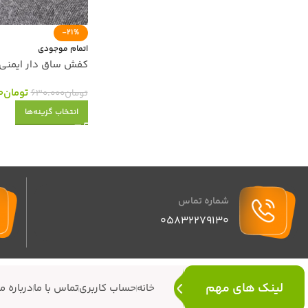
-21%
اتمام موجودی
کفش ساق دار ایمنی Mega چرم و عای
تومان
0
تومان
630.000
انتخاب گزینه‌ها
شماره تماس
05832279130
لینک های مهم
خانه
حساب کاربری
تماس با ما
درباره ما