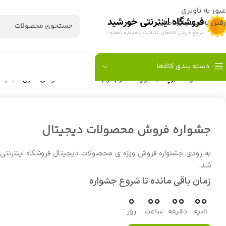
عبور به ناوبری
رفتن به محتوای اصلی
دسته بندی کالاها
خانه
/
محصولات برچسب خورده “کرم نرم کننده Nivea قوطی فلزی حجم 250 میل”
جشواره فروش محصولات دیجیتال
به زودی جشنواره فروش ویژه ی محصولات دیجیتال فروشگاه اینترنتی
شد.
زمان باقی مانده تا شروع جشواره
0
00
00
00
ثانیه
دقیقه
ساعت
روز