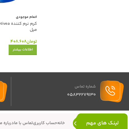
اتمام موجودی
میل
تومان
408.608
اطلاعات بیشتر
شماره تماس
05832279130
لینک های مهم
خانه
حساب کاربری
تماس با ما
درباره ما