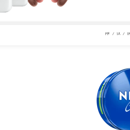
24
18
1