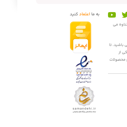
به ما
اعتماد
کنید
گناوه می
 باشید. تا
 میهنان به یکی از
یم محصولات