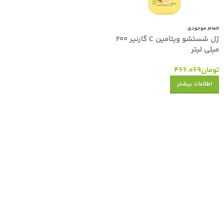
اتمام موجودی
ژل شستشو ویتامین C گارنیر 200
میلی لیتر
تومان
466.069
اطلاعات بیشتر