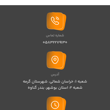
شماره تماس
05832279130
آدرس
شعبه 1: خراسان شمالی، شهرستان گرمه
شعبه 2: استان بوشهر، بندر گناوه