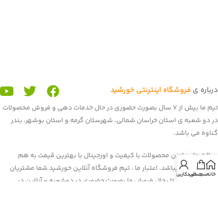
درباره ی
فروشگاه اینترنتی خورشید
تیم ما بیش از 7 سال بصورت حضوری در حال خدمات دهی و فروش محصولات
در دو شعبه ی استان خراسان شمالی، شهرستان گرمه و استان بوشهر، بندر
گناوه می باشد.
رسالت ما رساندن محصولات با کیفیت و اورجینال با بهترین قیمت به هم
میهنان عزیز میباشد. اعتبار ما ، تیم فروشگاه آنلاین خورشید شما مشتریان
خانه
سبد خرید
حساب کاربری من
عزیز می باشید. تا بحال فروش ما بصورت حضوری در دوشعبه و آنلاین در
برنامه و سایت باسلام بود. غرفه ی ما در باسلام با بیش از 900 فروش و اعتماد
شما هم میهنان به یکی از برترین
غرفه های باسلام
رسیده است. هم اکنون ما