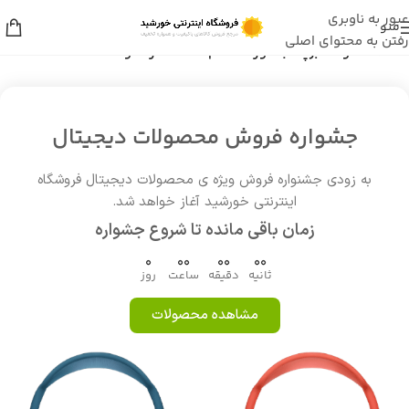
عبور به ناوبری
منو
رفتن به محتوای اصلی
خانه
/
محصولات برچسب خورده “مام ice cool رکسونا”
جشواره فروش محصولات دیجیتال
به زودی جشنواره فروش ویژه ی محصولات دیجیتال فروشگاه
اینترنتی خورشید آغاز خواهد شد.
زمان باقی مانده تا شروع جشواره
0
00
00
00
ثانیه
دقیقه
ساعت
روز
مشاهده محصولات