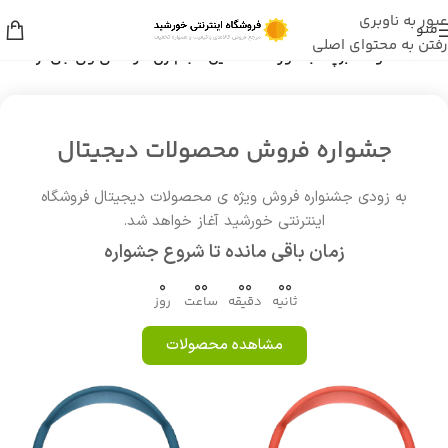
عبور به ناوبری
منو
رفتن به محتوای اصلی
خانه
/
محصولات برچسب خورده “ماشین حجم زن حرفه ای وی جی ار 092”
جشواره فروش محصولات دیجیتال
به زودی جشنواره فروش ویژه ی محصولات دیجیتال فروشگاه
اینترنتی خورشید آغاز خواهد شد.
زمان باقی مانده تا شروع جشواره
0
00
00
00
ثانیه
دقیقه
ساعت
روز
مشاهده محصولات