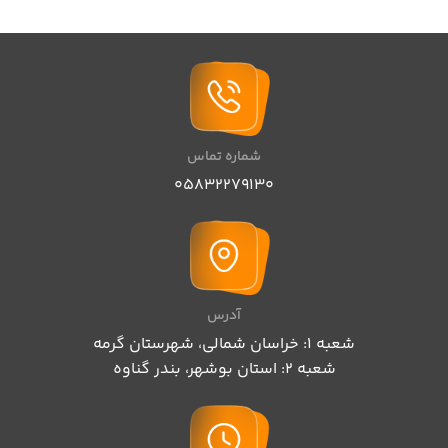
شماره تماس
05832279130
آدرس
شعبه 1: خراسان شمالی، شهرستان گرمه
شعبه 2: استان بوشهر، بندر گناوه