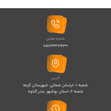
شماره تماس
05832279130
آدرس
شعبه 1: خراسان شمالی، شهرستان گرمه
شعبه 2: استان بوشهر، بندر گناوه