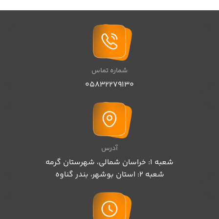
شماره تماس
05832279130
آدرس
شعبه 1: خراسان شمالی، شهرستان گرمه
شعبه 2: استان بوشهر، بندر گناوه