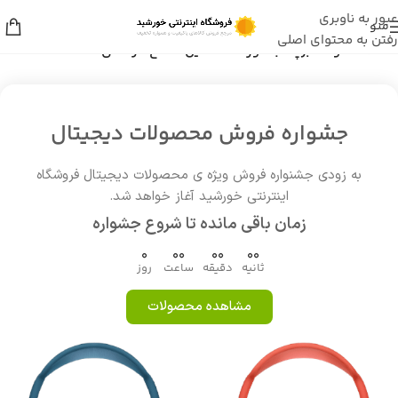
عبور به ناوبری
منو
رفتن به محتوای اصلی
خانه
/
محصولات برچسب خورده “ماشین اصلاح حرفه ای WMark”
جشواره فروش محصولات دیجیتال
به زودی جشنواره فروش ویژه ی محصولات دیجیتال فروشگاه
اینترنتی خورشید آغاز خواهد شد.
زمان باقی مانده تا شروع جشواره
0
00
00
00
ثانیه
دقیقه
ساعت
روز
مشاهده محصولات