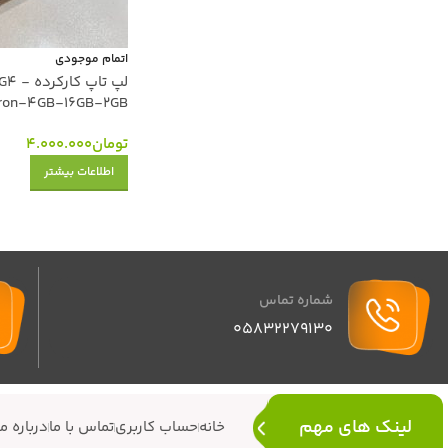
اتمام موجودی
لپ تاپ ک
ron-4GB-16GB-2GB
تومان
4.000.000
اطلاعات بیشتر
شماره تماس
05832279130
لینک های مهم
خانه
حساب کاربری
تماس با ما
درباره ما