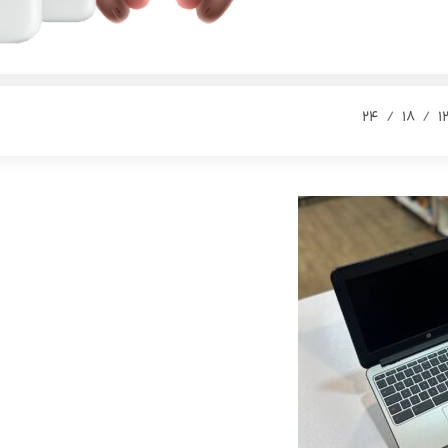
24
18
1