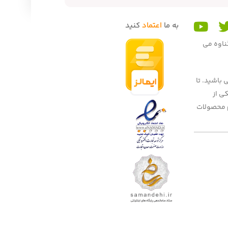
به ما
اعتماد
کنید
گناوه می
 باشید. تا
 میهنان به یکی از
یم محصولات