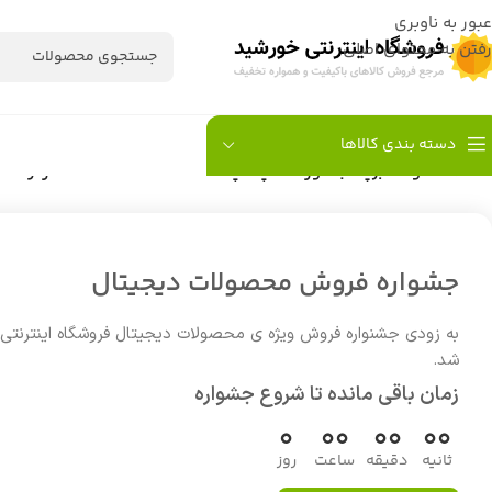
عبور به ناوبری
رفتن به محتوای اصلی
دسته بندی کالاها
خانه
/
محصولات برچسب خورده “لپ تاپ HP Chrome book 11 G4 کارکرده”
جشواره فروش محصولات دیجیتال
به زودی جشنواره فروش ویژه ی محصولات دیجیتال فروشگاه اینترنتی
شد.
زمان باقی مانده تا شروع جشواره
0
00
00
00
ثانیه
دقیقه
ساعت
روز