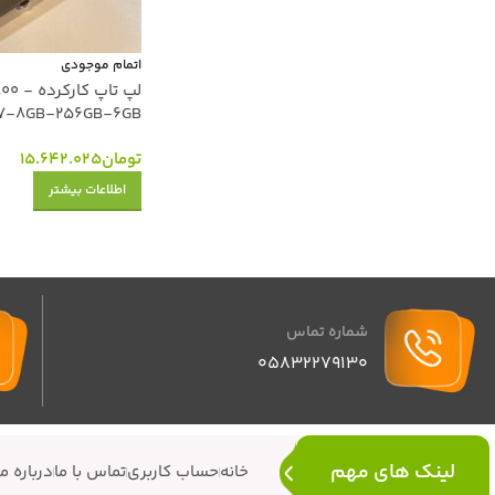
اتمام موجودی
لپ تاپ 
7-8GB-256GB-6GB
تومان
15.642.025
اطلاعات بیشتر
شماره تماس
05832279130
لینک های مهم
خانه
حساب کاربری
تماس با ما
درباره ما