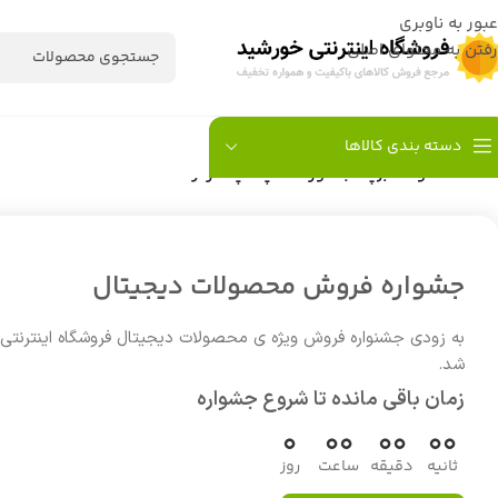
عبور به ناوبری
رفتن به محتوای اصلی
دسته بندی کالاها
خانه
/
محصولات برچسب خورده “لپ تاپ کارکرده DELL PRECISION M4800”
جشواره فروش محصولات دیجیتال
به زودی جشنواره فروش ویژه ی محصولات دیجیتال فروشگاه اینترنتی
شد.
زمان باقی مانده تا شروع جشواره
0
00
00
00
ثانیه
دقیقه
ساعت
روز