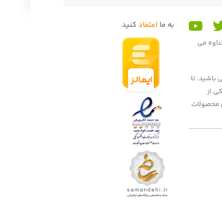
به ما
اعتماد
کنید
گناوه می
 باشید. تا
 میهنان به یکی از
یم محصولات