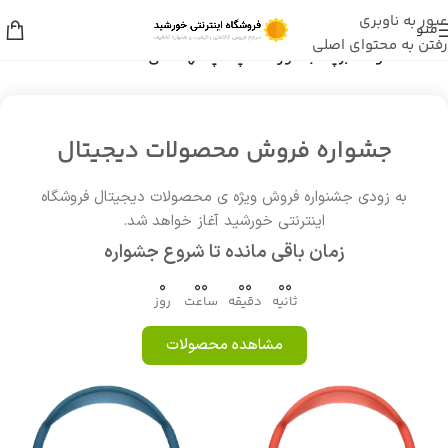
عبور به ناوبری
منو
رفتن به محتوای اصلی
خانه
/
محصولات برچسب خورده “لپ تاپ مهندسی HP ProBook 450 G7”
جشواره فروش محصولات دیجیتال
به زودی جشنواره فروش ویژه ی محصولات دیجیتال فروشگاه
اینترنتی خورشید آغاز خواهد شد.
زمان باقی مانده تا شروع جشواره
0
00
00
00
ثانیه
دقیقه
ساعت
روز
مشاهده محصولات