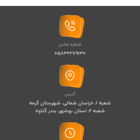
شماره تماس
05832279130
آدرس
شعبه 1: خراسان شمالی، شهرستان گرمه
شعبه 2: استان بوشهر، بندر گناوه