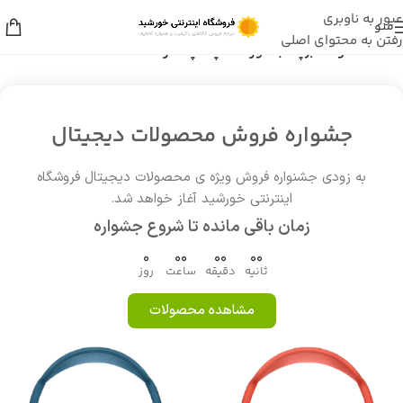
عبور به ناوبری
منو
رفتن به محتوای اصلی
خانه
/
محصولات برچسب خورده “لپ تاپ قدرتمند DELL Precision 7720”
جشواره فروش محصولات دیجیتال
به زودی جشنواره فروش ویژه ی محصولات دیجیتال فروشگاه
اینترنتی خورشید آغاز خواهد شد.
زمان باقی مانده تا شروع جشواره
0
00
00
00
ثانیه
دقیقه
ساعت
روز
مشاهده محصولات