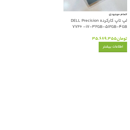
اتمام موجودی
لپ تاپ کارکرده DELL Precision
7720 -i7-32GB-512GB-4GB
تومان
35.689.355
اطلاعات بیشتر