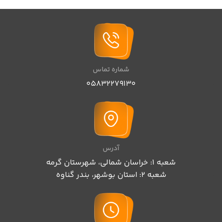
شماره تماس
05832279130
آدرس
شعبه 1: خراسان شمالی، شهرستان گرمه
شعبه 2: استان بوشهر، بندر گناوه