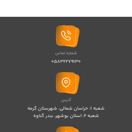
شماره تماس
05832279130
آدرس
شعبه 1: خراسان شمالی، شهرستان گرمه
شعبه 2: استان بوشهر، بندر گناوه