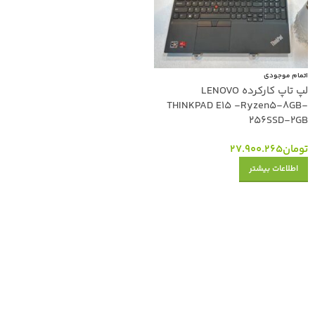
اتمام موجودی
لپ تاپ کارکرده LENOVO
THINKPAD E15 -Ryzen5-8GB-
256SSD-2GB
تومان
27.900.265
اطلاعات بیشتر