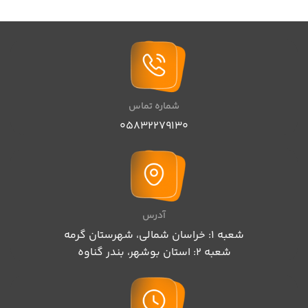
شماره تماس
05832279130
آدرس
شعبه 1: خراسان شمالی، شهرستان گرمه
شعبه 2: استان بوشهر، بندر گناوه