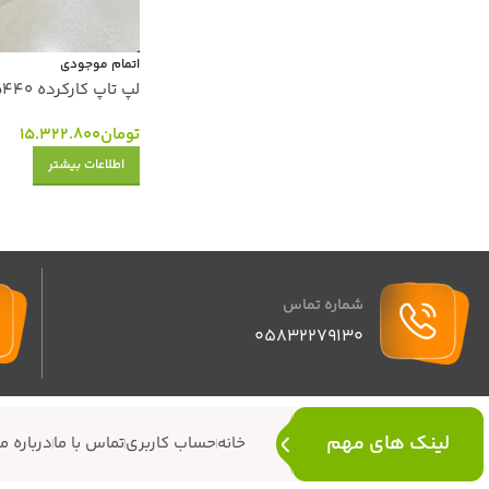
اتمام موجودی
لپ تاپ کارکرده DELL LATITUDE 5440
تومان
15.322.800
اطلاعات بیشتر
شماره تماس
05832279130
لینک های مهم
خانه
حساب کاربری
تماس با ما
درباره ما