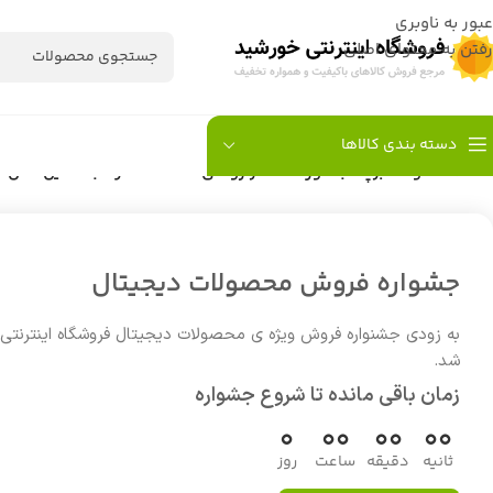
عبور به ناوبری
رفتن به محتوای اصلی
دسته بندی کالاها
خانه
/
محصولات برچسب خورده “عطر روغنی STATION الرحاب 6 میل اصل”
جشواره فروش محصولات دیجیتال
به زودی جشنواره فروش ویژه ی محصولات دیجیتال فروشگاه اینترنتی
شد.
زمان باقی مانده تا شروع جشواره
0
00
00
00
ثانیه
دقیقه
ساعت
روز