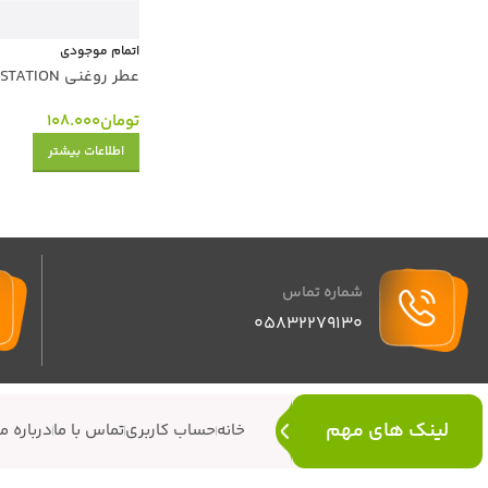
اتمام موجودی
عطر روغنی STATION الرحاب 6 میل اصل
تومان
108.000
اطلاعات بیشتر
شماره تماس
05832279130
لینک های مهم
خانه
حساب کاربری
تماس با ما
درباره ما