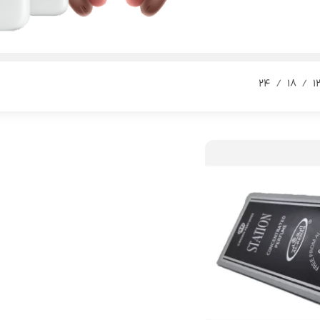
24
18
1