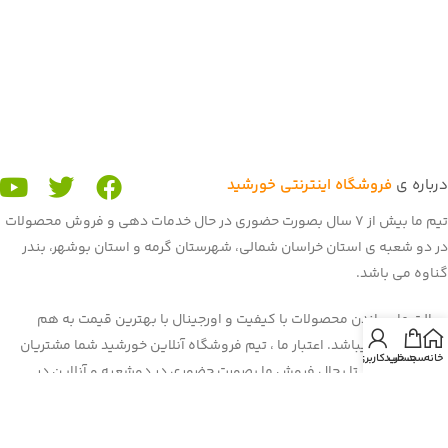
درباره ی
فروشگاه اینترنتی خورشید
تیم ما بیش از 7 سال بصورت حضوری در حال خدمات دهی و فروش محصولات
در دو شعبه ی استان خراسان شمالی، شهرستان گرمه و استان بوشهر، بندر
گناوه می باشد.
رسالت ما رساندن محصولات با کیفیت و اورجینال با بهترین قیمت به هم
میهنان عزیز میباشد. اعتبار ما ، تیم فروشگاه آنلاین خورشید شما مشتریان
خانه
سبد خرید
حساب کاربری من
عزیز می باشید. تا بحال فروش ما بصورت حضوری در دوشعبه و آنلاین در
برنامه و سایت باسلام بود. غرفه ی ما در باسلام با بیش از 900 فروش و اعتماد
شما هم میهنان به یکی از برترین
غرفه های باسلام
رسیده است. هم اکنون ما