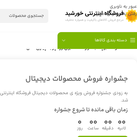
عبور به ناوبری
رفتن به محتوای اصلی
دسته بندی کالاها
خانه
/
محصولات برچسب خورده “صابون زردچوبه پیاری اصل هند”
جشواره فروش محصولات دیجیتال
به زودی جشنواره فروش ویژه ی محصولات دیجیتال فروشگاه اینترنتی
شد.
زمان باقی مانده تا شروع جشواره
0
00
00
00
ثانیه
دقیقه
ساعت
روز