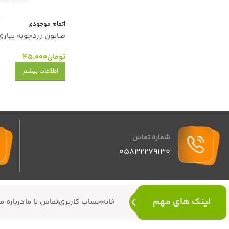
اتمام موجودی
صابون زردچوبه پیاری Pyary مدل کر
تومان
45.000
اطلاعات بیشتر
شماره تماس
05832279130
لینک های مهم
خانه
حساب کاربری
تماس با ما
درباره ما