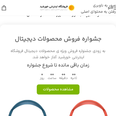
عبور به ناوبری
منو
رفتن به محتوای اصلی
خانه
/
محصولات برچسب خورده “شیور VGR 611 زنانه اصل”
جشواره فروش محصولات دیجیتال
به زودی جشنواره فروش ویژه ی محصولات دیجیتال فروشگاه
اینترنتی خورشید آغاز خواهد شد.
زمان باقی مانده تا شروع جشواره
0
00
00
00
ثانیه
دقیقه
ساعت
روز
مشاهده محصولات