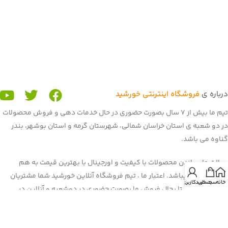
درباره ی
فروشگاه اینترنتی خورشید
تیم ما بیش از 7 سال بصورت حضوری در حال خدمات دهی و فروش محصولات
در دو شعبه ی استان خراسان شمالی، شهرستان گرمه و استان بوشهر، بندر
گناوه می باشد.
رسالت ما رساندن محصولات با کیفیت و اورجینال با بهترین قیمت به هم
میهنان عزیز میباشد. اعتبار ما ، تیم فروشگاه آنلاین خورشید شما مشتریان
خانه
سبد خرید
حساب کاربری من
عزیز می باشید. تا بحال فروش ما بصورت حضوری در دوشعبه و آنلاین در
برنامه و سایت باسلام بود. غرفه ی ما در باسلام با بیش از 900 فروش و اعتماد
شما هم میهنان به یکی از برترین
غرفه های باسلام
رسیده است. هم اکنون ما