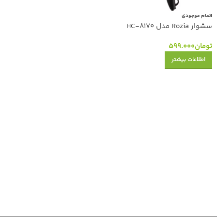
اتمام موجودی
سشوار Rozia مدل HC-8170
تومان
599.000
اطلاعات بیشتر