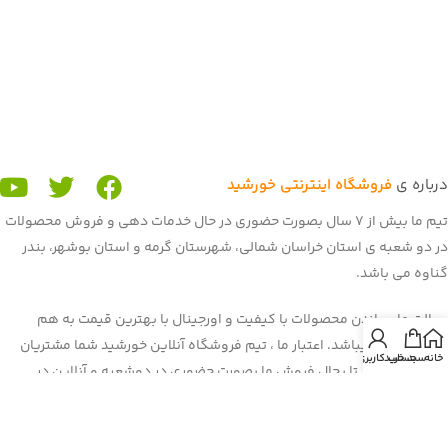
درباره ی
فروشگاه اینترنتی خورشید
تیم ما بیش از 7 سال بصورت حضوری در حال خدمات دهی و فروش محصولات
در دو شعبه ی استان خراسان شمالی، شهرستان گرمه و استان بوشهر، بندر
گناوه می باشد.
رسالت ما رساندن محصولات با کیفیت و اورجینال با بهترین قیمت به هم
میهنان عزیز میباشد. اعتبار ما ، تیم فروشگاه آنلاین خورشید شما مشتریان
خانه
سبد خرید
حساب کاربری من
عزیز می باشید. تا بحال فروش ما بصورت حضوری در دوشعبه و آنلاین در
برنامه و سایت باسلام بود. غرفه ی ما در باسلام با بیش از 900 فروش و اعتماد
شما هم میهنان به یکی از برترین
غرفه های باسلام
رسیده است. هم اکنون ما