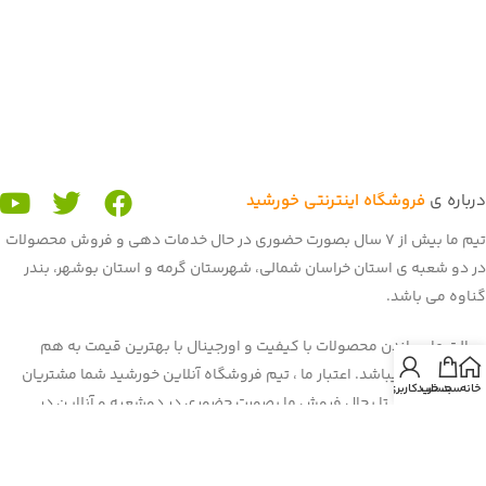
درباره ی
فروشگاه اینترنتی خورشید
تیم ما بیش از 7 سال بصورت حضوری در حال خدمات دهی و فروش محصولات
در دو شعبه ی استان خراسان شمالی، شهرستان گرمه و استان بوشهر، بندر
گناوه می باشد.
رسالت ما رساندن محصولات با کیفیت و اورجینال با بهترین قیمت به هم
میهنان عزیز میباشد. اعتبار ما ، تیم فروشگاه آنلاین خورشید شما مشتریان
خانه
سبد خرید
حساب کاربری من
عزیز می باشید. تا بحال فروش ما بصورت حضوری در دوشعبه و آنلاین در
برنامه و سایت باسلام بود. غرفه ی ما در باسلام با بیش از 900 فروش و اعتماد
شما هم میهنان به یکی از برترین
غرفه های باسلام
رسیده است. هم اکنون ما