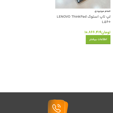
اتمام موجودی
لپ تاپ استوک LENOVO ThinkPad
L560
تومان
10.866.419
اطلاعات بیشتر