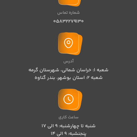
شماره تماس
05832279130
آدرس
شعبه 1: خراسان شمالی، شهرستان گرمه
شعبه 2: استان بوشهر، بندر گناوه
ساعت کاری
شنبه تا چهارشنبه: 9 الی 17
پنجنشبه: 9 الی 14