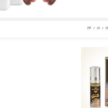
24
18
1