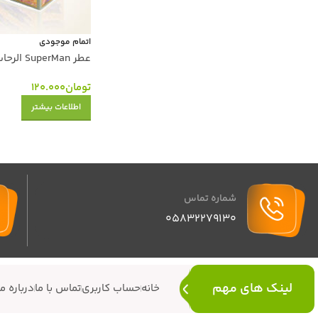
اتمام موجودی
عطر SuperMan الرحاب 6 میل اصل امارات
تومان
120.000
اطلاعات بیشتر
شماره تماس
05832279130
لینک های مهم
خانه
حساب کاربری
تماس با ما
درباره ما