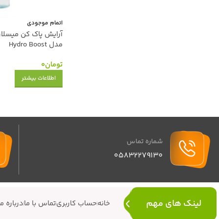
اتمام موجودی
آرایش پاک کن میسلارو
مدل Hydro Boost
تومان
0
اطلاعات بیشتر
شماره تماس
05832279130
لینک های مهم
خانه
حساب کاربری
تماس با ما
درباره ما