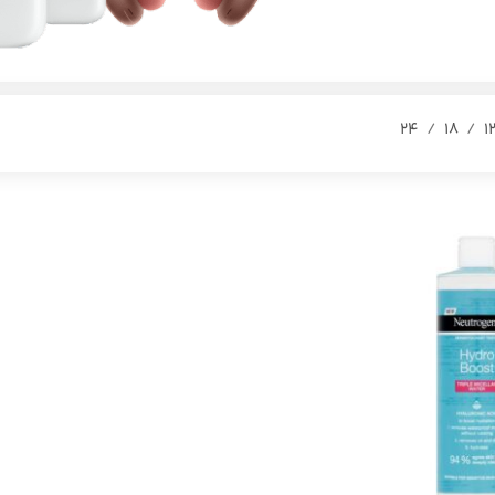
24
18
1