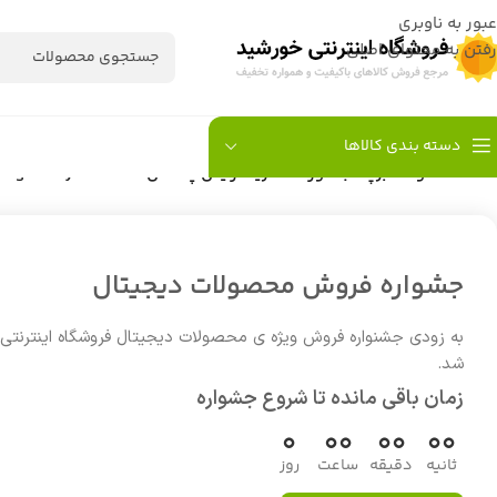
عبور به ناوبری
رفتن به محتوای اصلی
دسته بندی کالاها
خانه
/
محصولات برچسب خورده “خرید آرایش پاک کن Neutrogena Hydro Boost اصل”
جشواره فروش محصولات دیجیتال
به زودی جشنواره فروش ویژه ی محصولات دیجیتال فروشگاه اینترنتی
شد.
زمان باقی مانده تا شروع جشواره
0
00
00
00
ثانیه
دقیقه
ساعت
روز