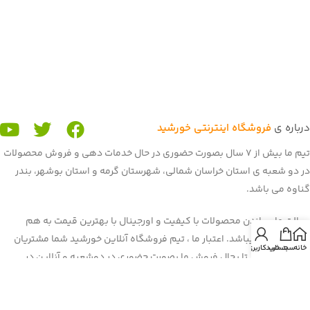
درباره ی
فروشگاه اینترنتی خورشید
تیم ما بیش از 7 سال بصورت حضوری در حال خدمات دهی و فروش محصولات
در دو شعبه ی استان خراسان شمالی، شهرستان گرمه و استان بوشهر، بندر
گناوه می باشد.
رسالت ما رساندن محصولات با کیفیت و اورجینال با بهترین قیمت به هم
میهنان عزیز میباشد. اعتبار ما ، تیم فروشگاه آنلاین خورشید شما مشتریان
خانه
سبد خرید
حساب کاربری من
عزیز می باشید. تا بحال فروش ما بصورت حضوری در دوشعبه و آنلاین در
برنامه و سایت باسلام بود. غرفه ی ما در باسلام با بیش از 900 فروش و اعتماد
شما هم میهنان به یکی از برترین
غرفه های باسلام
رسیده است. هم اکنون ما