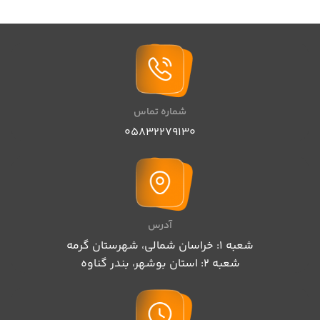
شماره تماس
05832279130
آدرس
شعبه 1: خراسان شمالی، شهرستان گرمه
شعبه 2: استان بوشهر، بندر گناوه