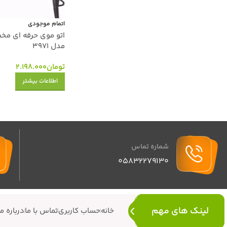
اتمام موجودی
مدل 3971
تومان
2.198.000
اطلاعات بیشتر
شماره تماس
05832279130
لینک های مهم
خانه
حساب کاربری
تماس با ما
درباره ما