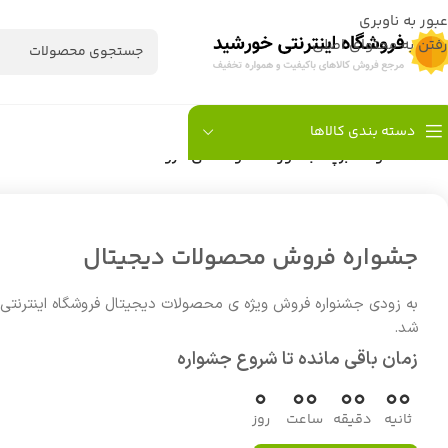
عبور به ناوبری
رفتن به محتوای اصلی
دسته بندی کالاها
خانه
/
محصولات برچسب خورده “اتو سالنی انزو 3971”
جشواره فروش محصولات دیجیتال
به زودی جشنواره فروش ویژه ی محصولات دیجیتال فروشگاه اینترنتی
شد.
زمان باقی مانده تا شروع جشواره
0
00
00
00
ثانیه
دقیقه
ساعت
روز