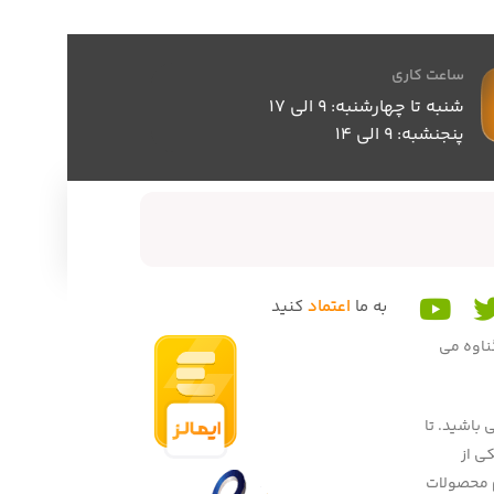
ساعت کاری
شنبه تا چهارشنبه: 9 الی 17
پنجنشبه: 9 الی 14
به ما
اعتماد
کنید
گناوه می
 باشید. تا
 میهنان به یکی از
یم محصولات